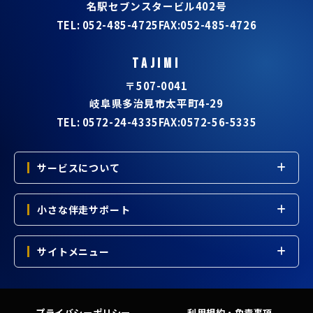
名駅セブンスタービル402号
TEL:
052-485-4725
FAX:052-485-4726
TAJIMI
〒507-0041
岐阜県多治見市太平町4-29
TEL:
0572-24-4335
FAX:0572-56-5335
サービスについて
ホームページ制作
小さな伴走サポート
動画制作
サイトメニュー
紙・看板デザイン
ホーム
集客・販促サポート
プライバシーポリシー
利用規約・免責事項