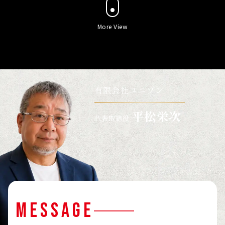
More View
有限会社ユニゾン
平松栄次
代表取締役
MESSAGE